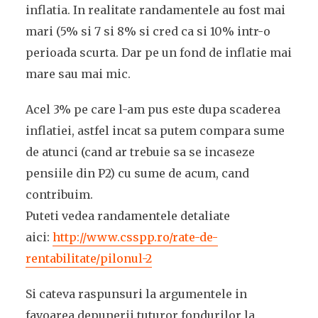
inflatia. In realitate randamentele au fost mai
mari (5% si 7 si 8% si cred ca si 10% intr-o
perioada scurta. Dar pe un fond de inflatie mai
mare sau mai mic.
Acel 3% pe care l-am pus este dupa scaderea
inflatiei, astfel incat sa putem compara sume
de atunci (cand ar trebuie sa se incaseze
pensiile din P2) cu sume de acum, cand
contribuim.
Puteti vedea randamentele detaliate
aici:
http://www.csspp.ro/rate-de-
rentabilitate/pilonul-2
Si cateva raspunsuri la argumentele in
favoarea depunerii tuturor fondurilor la