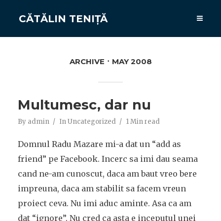
CĂTĂLIN TENIȚĂ
ARCHIVE
MAY 2008
Multumesc, dar nu
By
admin
In
Uncategorized
1 Min read
Domnul Radu Mazare mi-a dat un “add as
friend” pe Facebook. Incerc sa imi dau seama
cand ne-am cunoscut, daca am baut vreo bere
impreuna, daca am stabilit sa facem vreun
proiect ceva. Nu imi aduc aminte. Asa ca am
dat “ignore”. Nu cred ca asta e inceputul unei