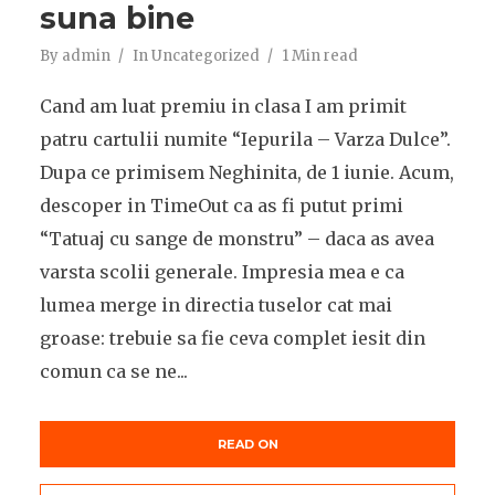
suna bine
By
admin
In
Uncategorized
1 Min read
Cand am luat premiu in clasa I am primit
patru cartulii numite “Iepurila – Varza Dulce”.
Dupa ce primisem Neghinita, de 1 iunie. Acum,
descoper in TimeOut ca as fi putut primi
“Tatuaj cu sange de monstru” – daca as avea
varsta scolii generale. Impresia mea e ca
lumea merge in directia tuselor cat mai
groase: trebuie sa fie ceva complet iesit din
comun ca se ne...
READ ON