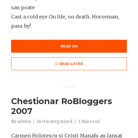
sau poate
Cast a cold eye On life, on death. Horseman,
pass by!
READ ON
READ LATER
Chestionar RoBloggers
2007
By
admin
In
Uncategorized
1 Min read
Carmen Holotescu si Cristi Manafu au lansat