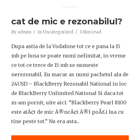
cat de mic e rezonabilul?
By
admin
In
Uncategorized
1 Min read
Dupa astia de la Vodafone tot ce e pana la 15
mb pe luna se poate numi nelimitat, in vreme
ce tot ce trece de 15 mb se numeste
nerezonabil. Eu macar as numi pachetul ala de
24USD – BlackBerry Rezonabil National in loc
de BlackBerry Unlimited National Si daca tot
m-am pornit, uite aici: “Blackberry Pearl 8100
este atÃ¢t de mic Ã®ncÃ¢t Ã®l poÅ£i lua cu
tine peste tot.” Nu era asta...