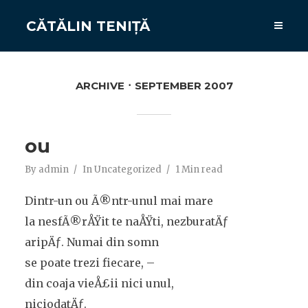
CĂTĂLIN TENIȚĂ
ARCHIVE
SEPTEMBER 2007
ou
By
admin
In
Uncategorized
1 Min read
Dintr-un ou Ã®ntr-unul mai mare
la nesfÃ®rÅŸit te naÅŸti, nezburatÄƒ
aripÄƒ. Numai din somn
se poate trezi fiecare, –
din coaja vieÅ£ii nici unul,
niciodatÄƒ.