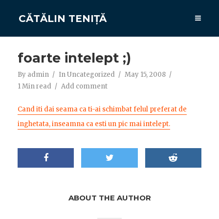
CĂTĂLIN TENIȚĂ
foarte intelept ;)
By
admin
In
Uncategorized
May 15, 2008
1 Min read
Add comment
Cand iti dai seama ca ti-ai schimbat felul preferat de
inghetata, inseamna ca esti un pic mai intelept.
ABOUT THE AUTHOR