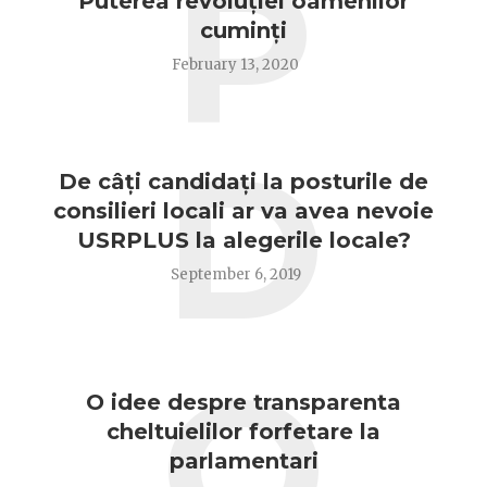
P
Puterea revoluției oamenilor
cuminți
February 13, 2020
D
De câți candidați la posturile de
consilieri locali ar va avea nevoie
USRPLUS la alegerile locale?
September 6, 2019
O
O idee despre transparenta
cheltuielilor forfetare la
parlamentari