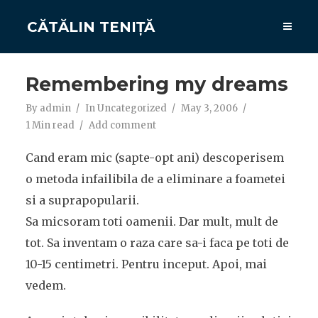
CĂTĂLIN TENIȚĂ
Remembering my dreams
By
admin
In
Uncategorized
May 3, 2006
1 Min read
Add comment
Cand eram mic (sapte-opt ani) descoperisem
o metoda infailibila de a eliminare a foametei
si a suprapopularii.
Sa micsoram toti oamenii. Dar mult, mult de
tot. Sa inventam o raza care sa-i faca pe toti de
10-15 centimetri. Pentru inceput. Apoi, mai
vedem.