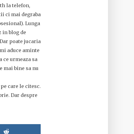
h la telefon,
tii ci mai degraba
bsesional). Lunga
 in blog de
 Dar poate jucaria
 imi aduce aminte
ea ce urmeaza sa
te mai bine sa nu
e care le citesc.
brie. Dar despre