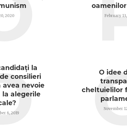
O
omunism
oamenilor
0, 2020
February 13
D
candidați la
O idee 
de consilieri
transpa
va avea nevoie
cheltuielilor 
la alegerile
parlame
cale?
November 12
er 6, 2019