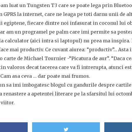
-am luat un Tungsten T3 care se poate lega prin Bluetoot
n GPRS la internet, care ne leaga pe toti darnu unii de al
 egiptene, fiecare dintre noi infasurat in coconul lui o
r am un programel pe palm care imi permite sa postez
la calculator (aici intra si laptopul) nu prea ma inspira.
face mai productiv. Ce cuvant aiurea: “productiv”… Asta
-o carte de Michael Tournier -“Picatura de aur”. “Daca c
in valoros decat tacerea care va fi intrerupta, atunci es
 Cam asa ceva … dar poate mai frumos.
n sa imi imbogatesc blogul cu gandurile despre cartile p
 renastere a apetentei literare pe la sfarsitul lui octom
viitor.