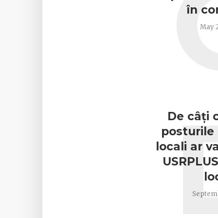
în c
May 2
De câți 
posturile 
locali ar 
USRPLUS 
lo
Septemb