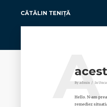
CĂTĂLIN TENIȚĂ
A
acest
By
admin
In
Unca
Hello. N-am prea 
remediez situati