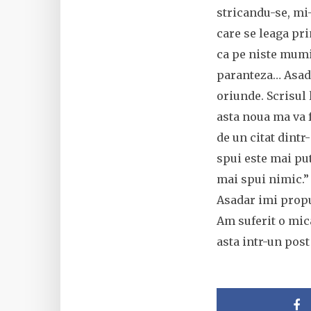
stricandu-se, mi
care se leaga pri
ca pe niste mumii
paranteza… Asada
oriunde. Scrisul 
asta noua ma va 
de un citat dintr
spui este mai put
mai spui nimic.”
Asadar imi propu
Am suferit o mica
asta intr-un post 