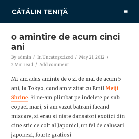
CĂTĂLIN TENIȚĂ
o amintire de acum cinci
ani
By
admin
In
Uncategorized
May 21, 2012
2 Min read
Add comment
Mi-am adus aminte de o zi de mai de acum 5
ani, la Tokyo, cand am vizitat cu Emil
Meiji
Shrine
. Si ne-am plimbat pe indelete pe sub
copaci mari, si am vazut batrani facand
miscare, si erau si niste dansatori exotici din
cine stie ce colt al Japoniei, un fel de calusari
japonezi, foarte gratiosi.