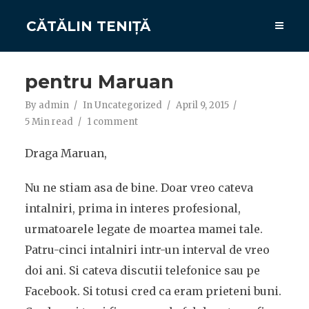
CĂTĂLIN TENIȚĂ
pentru Maruan
By
admin
In
Uncategorized
April 9, 2015
5 Min read
1 comment
Draga Maruan,
Nu ne stiam asa de bine. Doar vreo cateva
intalniri, prima in interes profesional,
urmatoarele legate de moartea mamei tale.
Patru-cinci intalniri intr-un interval de vreo
doi ani. Si cateva discutii telefonice sau pe
Facebook. Si totusi cred ca eram prieteni buni.