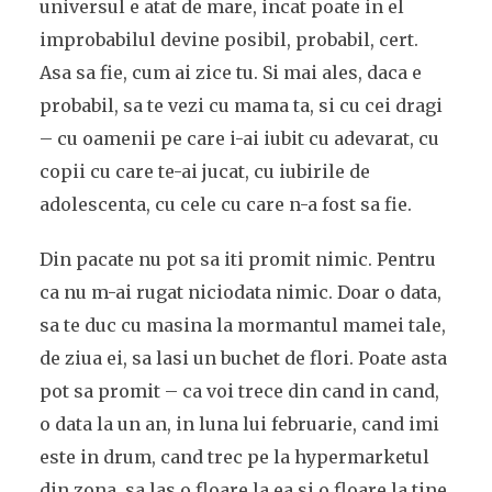
universul e atat de mare, incat poate in el
improbabilul devine posibil, probabil, cert.
Asa sa fie, cum ai zice tu. Si mai ales, daca e
probabil, sa te vezi cu mama ta, si cu cei dragi
– cu oamenii pe care i-ai iubit cu adevarat, cu
copii cu care te-ai jucat, cu iubirile de
adolescenta, cu cele cu care n-a fost sa fie.
Din pacate nu pot sa iti promit nimic. Pentru
ca nu m-ai rugat niciodata nimic. Doar o data,
sa te duc cu masina la mormantul mamei tale,
de ziua ei, sa lasi un buchet de flori. Poate asta
pot sa promit – ca voi trece din cand in cand,
o data la un an, in luna lui februarie, cand imi
este in drum, cand trec pe la hypermarketul
din zona, sa las o floare la ea si o floare la tine.