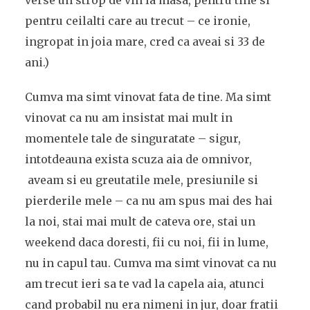
verse un strop de vin la masa, pentru tine si
pentru ceilalti care au trecut – ce ironie,
ingropat in joia mare, cred ca aveai si 33 de
ani.)
Cumva ma simt vinovat fata de tine. Ma simt
vinovat ca nu am insistat mai mult in
momentele tale de singuratate – sigur,
intotdeauna exista scuza aia de omnivor,
aveam si eu greutatile mele, presiunile si
pierderile mele – ca nu am spus mai des hai
la noi, stai mai mult de cateva ore, stai un
weekend daca doresti, fii cu noi, fii in lume,
nu in capul tau. Cumva ma simt vinovat ca nu
am trecut ieri sa te vad la capela aia, atunci
cand probabil nu era nimeni in jur, doar fratii