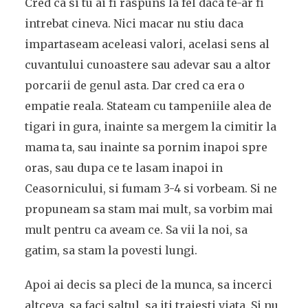
Cred ca si tu ai fi raspuns la fel daca te-ar fi
intrebat cineva. Nici macar nu stiu daca
impartaseam aceleasi valori, acelasi sens al
cuvantului cunoastere sau adevar sau a altor
porcarii de genul asta. Dar cred ca era o
empatie reala. Stateam cu tampeniile alea de
tigari in gura, inainte sa mergem la cimitir la
mama ta, sau inainte sa pornim inapoi spre
oras, sau dupa ce te lasam inapoi in
Ceasornicului, si fumam 3-4 si vorbeam. Si ne
propuneam sa stam mai mult, sa vorbim mai
mult pentru ca aveam ce. Sa vii la noi, sa
gatim, sa stam la povesti lungi.
Apoi ai decis sa pleci de la munca, sa incerci
altceva, sa faci saltul, sa iti traiesti viata. Si nu