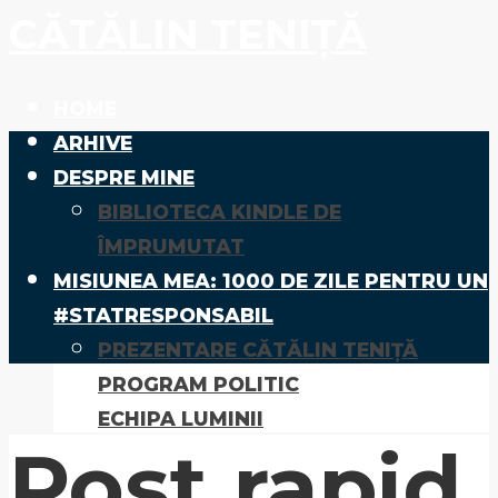
CĂTĂLIN TENIȚĂ
HOME
ARHIVE
DESPRE MINE
BIBLIOTECA KINDLE DE
ÎMPRUMUTAT
MISIUNEA MEA: 1000 DE ZILE PENTRU UN
#STATRESPONSABIL
PREZENTARE CĂTĂLIN TENIȚĂ
PROGRAM POLITIC
ECHIPA LUMINII
Post rapid