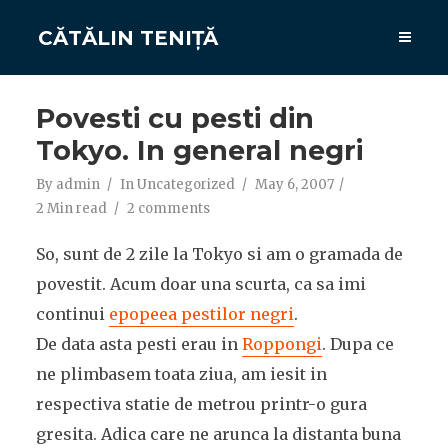
CĂTĂLIN TENIȚĂ
Povesti cu pesti din
Tokyo. In general negri
By
admin
In
Uncategorized
May 6, 2007
2 Min read
2 comments
So, sunt de 2 zile la Tokyo si am o gramada de
povestit. Acum doar una scurta, ca sa imi
continui
epopeea pestilor negri
.
De data asta pesti erau in
Roppongi
. Dupa ce
ne plimbasem toata ziua, am iesit in
respectiva statie de metrou printr-o gura
gresita. Adica care ne arunca la distanta buna