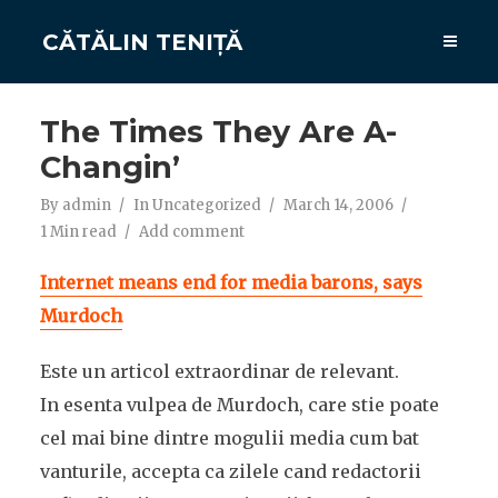
CĂTĂLIN TENIȚĂ
The Times They Are A-
Changin’
By
admin
In
Uncategorized
March 14, 2006
1 Min read
Add comment
Internet means end for media barons, says
Murdoch
Este un articol extraordinar de relevant.
In esenta vulpea de Murdoch, care stie poate
cel mai bine dintre mogulii media cum bat
vanturile, accepta ca zilele cand redactorii