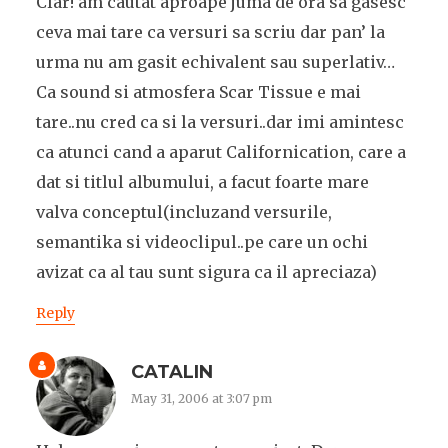
Clar! am cautat aproape juma de ora sa gasesc
ceva mai tare ca versuri sa scriu dar pan’ la
urma nu am gasit echivalent sau superlativ…
Ca sound si atmosfera Scar Tissue e mai
tare..nu cred ca si la versuri..dar imi amintesc
ca atunci cand a aparut Californication, care a
dat si titlul albumului, a facut foarte mare
valva conceptul(incluzand versurile,
semantika si videoclipul..pe care un ochi
avizat ca al tau sunt sigura ca il apreciaza)
Reply
CATALIN
May 31, 2006 at 3:07 pm