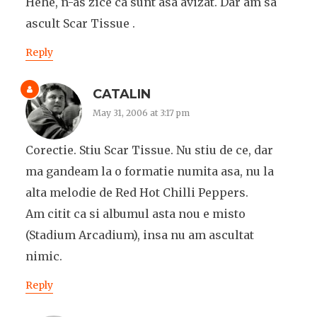
Hehe, n-as zice ca sunt asa avizat. Dar am sa
ascult Scar Tissue .
Reply
CATALIN
May 31, 2006 at 3:17 pm
Corectie. Stiu Scar Tissue. Nu stiu de ce, dar
ma gandeam la o formatie numita asa, nu la
alta melodie de Red Hot Chilli Peppers.
Am citit ca si albumul asta nou e misto
(Stadium Arcadium), insa nu am ascultat
nimic.
Reply