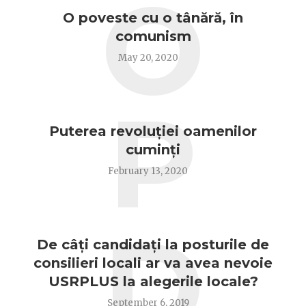
O
O poveste cu o tânără, în
comunism
May 20, 2020
P
Puterea revoluției oamenilor
cuminți
February 13, 2020
D
De câți candidați la posturile de
consilieri locali ar va avea nevoie
USRPLUS la alegerile locale?
September 6, 2019