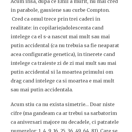
Acum insa, dupa ce Emil a murit, nu mai cred
in parabole, gausiene sau curbe Compton.
Cred ca omul trece prin trei caderi in
realitate: in copilarie/adolescenta cand
intelege ca el s-a nascut mai mult sau mai
putin accidental (ca nu trebuia sa fie neaparat
acea configuratie genetica), in tinerete cand
intelege ca traieste zi de zi mai mult sau mai
putin accidental si la moartea primului om
drag cand intelege ca si moartea e mai mult
sau mai putin accidentala.
Acum stiu ca nu exista simetrie… Doar niste
cifre (ma gandeam ca ar trebui sa sarbatorim
ca aniversari majore nu decadele, ci patratele
numerelor: 1, 4, 9, 16, 25, 36, 49, 64, 81). Care se