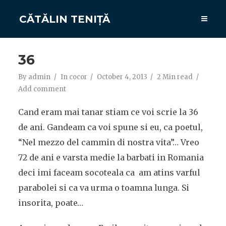
CĂTĂLIN TENIȚĂ
36
By
admin
In
cocor
October 4, 2013
2 Min read
Add comment
Cand eram mai tanar stiam ce voi scrie la 36
de ani. Gandeam ca voi spune si eu, ca poetul,
“Nel mezzo del cammin di nostra vita”… Vreo
72 de ani e varsta medie la barbati in Romania
deci imi faceam socoteala ca am atins varful
parabolei si ca va urma o toamna lunga. Si
insorita, poate…