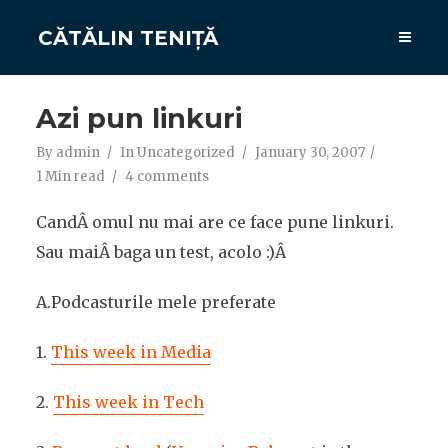
CĂTĂLIN TENIȚĂ
Azi pun linkuri
By
admin
In
Uncategorized
January 30, 2007
1 Min read
4 comments
CandÂ omul nu mai are ce face pune linkuri.
Sau maiÂ baga un test, acolo :)Â
A.Podcasturile mele preferate
1.
This week in Media
2.
This week in Tech