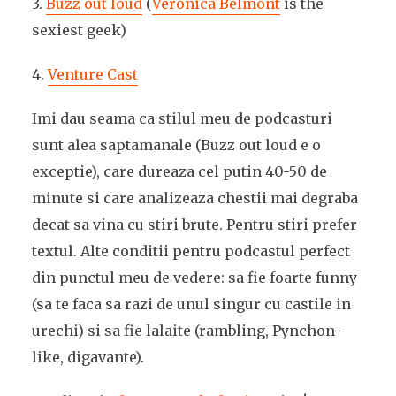
3.
Buzz out loud
(
Veronica Belmont
is the
sexiest geek)
4.
Venture Cast
Imi dau seama ca stilul meu de podcasturi
sunt alea saptamanale (Buzz out loud e o
exceptie), care dureaza cel putin 40-50 de
minute si care analizeaza chestii mai degraba
decat sa vina cu stiri brute. Pentru stiri prefer
textul. Alte conditii pentru podcastul perfect
din punctul meu de vedere: sa fie foarte funny
(sa te faca sa razi de unul singur cu castile in
urechi) si sa fie lalaite (rambling, Pynchon-
like, digavante).