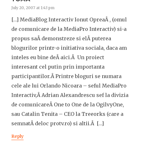
July 20, 2007 at 1:43 pm
[…] MediaBlog Interactiv Ionut OpreaÂ , (omul
de comunicare de la MediaPro Interactiv) si-a
propus saÂ demonstreze si elÂ puterea
blogurilor printr-o initiativa sociala, daca am
inteles eu bine deÂ aici.Â Un proiect
interesant cel putin prin importanta
participantilor.Â Printre bloguri se numara
cele ale lui Orlando Nicoara – seful MediaPro
Interactiv,Â Adrian Alexandrescu sef la divizia
de comunicareÂ One to One de la OgilvyOne,
sau Catalin Tenita – CEO la Treeorks (care a
semnatÂ deloc protv.ro) si altii.Â […]
Reply