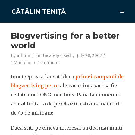
CĂTĂLIN TENIȚĂ
Blogvertising for a better
world
By
admin
In
Uncategorized
July 20, 2007
1 Min read
1 comment
Ionut Oprea a lansat ideea
primei campanii de
blogvertising pe .ro
ale caror incasari sa fie
cedate unui ONG merituos. Pana la momentul
actual licitatia de pe Okazii a strans mai mult
de 45 de milioane.
Daca stiti pe cineva interesat sa dea mai multi