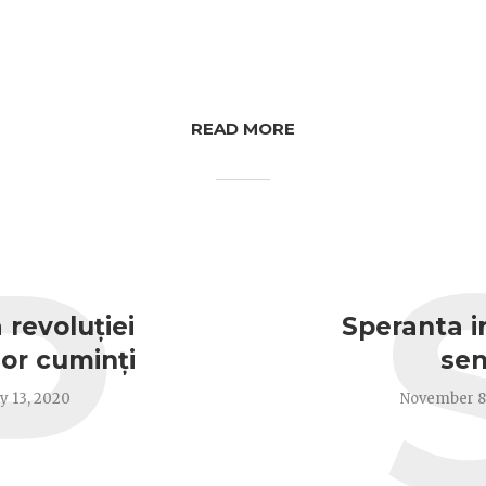
READ MORE
P
 revoluției
Speranta 
or cuminți
se
y 13, 2020
November 8