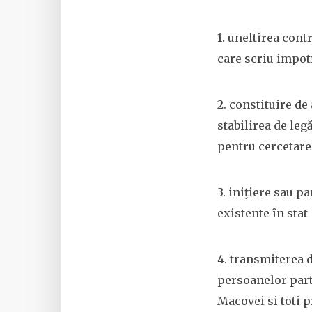
1. uneltirea cont
care scriu impot
2. constituire de
stabilirea de leg
pentru cercetar
3. iniţiere sau p
existente în sta
4. transmiterea d
persoanelor parti
Macovei si toti p