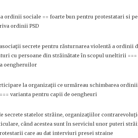
ra ordinii sociale == foarte bun pentru protestatari si 
riva ordinii PSD
 asociaţii secrete pentru răsturnarea violentă a ordinii d
ături cu persoane din străinătate în scopul uneltirii ===
ea oengheruilor
articipare la organizaţii ce urmăreau schimbarea ordinii
t === varianta pentru capii de oengheuri
e secrete statelor străine, organizaţiilor contrarevoluţ
culare, când acestea sunt în serviciul unor puteri străi
rotestarii care au dat interviuri presei straine