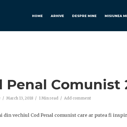
HOME
ARHIVE
DESPRE MINE
MISIUNEA M
 Penal Comunist 
e
March 13, 2018
1 Min read
Add comment
ni din vechiul Cod Penal comunist care ar putea fi inspi