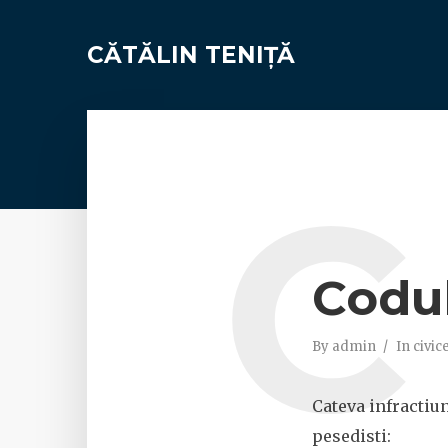
CĂTĂLIN TENIȚĂ
C
Codul
By
admin
In
civic
Cateva infractiu
pesedisti: