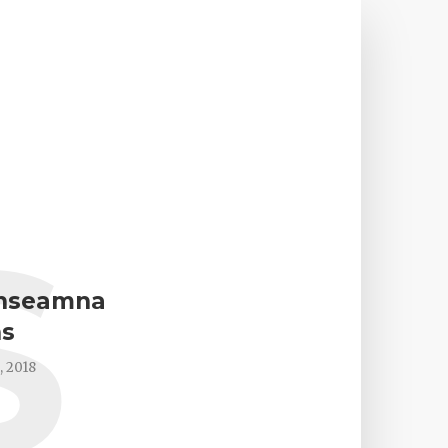
S
inseamna
ns
, 2018