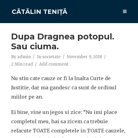
CĂTĂLIN TENIȚĂ
Dupa Dragnea potopul.
Sau ciuma.
By
admin
In
societate
November 9, 2018
2 Min read
Add comment
Nu stiu cate cauze or fi la Inalta Curte de
Justitie, dar ma gandesc ca sunt de ordinul
miilor pe an.
Ei bine, vine un jegos si zice: “Nu imi place
completul meu, hai sa zicem ca trebuie
refacute TOATE completele in TOATE cauzele,