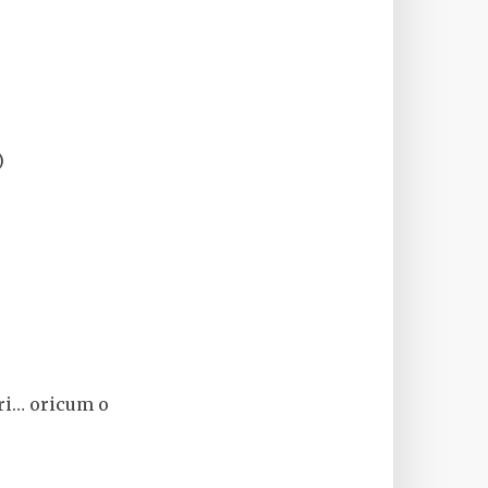
)
uri… oricum o