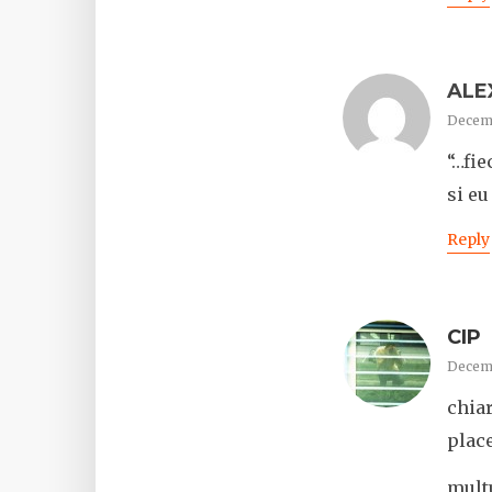
ALE
Decemb
“…fie
si eu
Reply
CIP
Decemb
chiar
place
mult