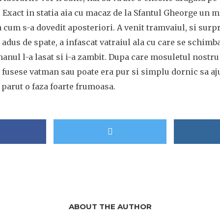
 Exact in statia aia cu macaz de la Sfantul Gheorge un m
 cum s-a dovedit aposteriori. A venit tramvaiul, si surp
i adus de spate, a infascat vatraiul ala cu care se schimb
anul l-a lasat si i-a zambit. Dupa care mosuletul nostru 
 fusese vatman sau poate era pur si simplu dornic sa aju
 parut o faza foarte frumoasa.
ABOUT THE AUTHOR