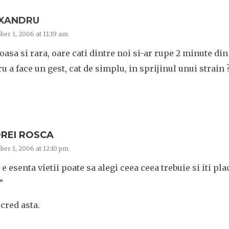
XANDRU
er 1, 2006 at 11:19 am
asa si rara, oare cati dintre noi si-ar rupe 2 minute din
u a face un gest, cat de simplu, in sprijinul unui strain 
REI ROSCA
er 1, 2006 at 12:10 pm
 e esenta vietii poate sa alegi ceea ceea trebuie si iti pla
”
 cred asta.