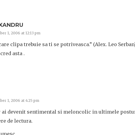
XANDRU
er 1, 2006 at 12:13 pm
care clipa trebuie sa ti se potriveasca.” (Alex. Leo Serban
 cred asta .
er 1, 2006 at 4:25 pm
 ai devenit sentimental si meloncolic in ultimele post
re de lectura.
umesc.