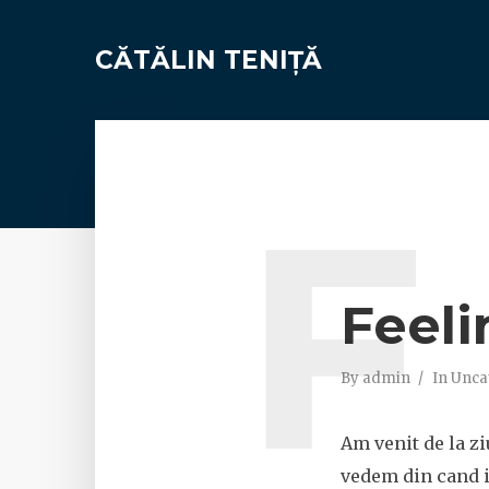
CĂTĂLIN TENIȚĂ
F
Feeli
By
admin
In
Unca
Am venit de la zi
vedem din cand i