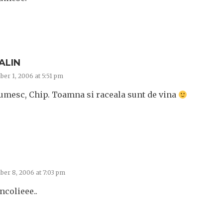
ALIN
er 1, 2006 at 5:51 pm
umesc, Chip. Toamna si raceala sunt de vina
er 8, 2006 at 7:03 pm
ncolieee..