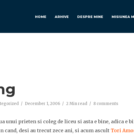
HOME
ARHIVE
DESPRE MINE
MISIUNEA 
ng
tegorized
December 1, 2006
2 Min read
8 comments
ua unui prieten si coleg de liceu si asta e bine, adica e b
n cand, desi au trecut zece ani, si acum ascult
Tori Amos