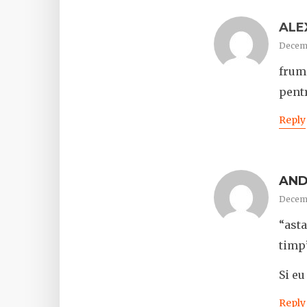
ALE
Decemb
frumo
pentr
Reply
AND
Decemb
“asta
timp
Si eu
Reply