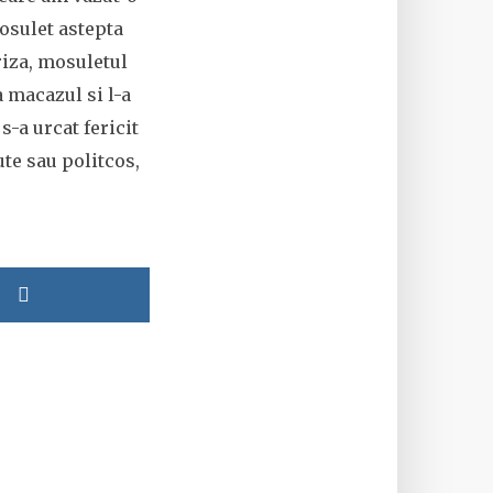
osulet astepta
riza, mosuletul
a macazul si l-a
s-a urcat fericit
te sau politcos,