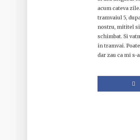
acum cateva zile.
tramvaiul 5, dupa
nostru, mititel s
schimbat. Si vatm
in tramvai. Poate
dar zau ca mi s-a