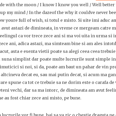
ide with the moon / I know I know you well / Well better 
 up my mind / In the dazeof the why it couldve never bee
w youre full of wish, si totul e misto. Si uite imi aduc 
m avut astazi de dimineata, in vreme ce mergeam catre 
eelingul ca vor trece zece ani si ma voi uita in urma si 
ece ani, adica astazi, ma simteam bine si am ales intot
acut, asta e esenta vietii poate sa alegi ceea ceea trebuie 
u suna simplist dar poate multe lucrurile sunt simple in
uticici si noi, si da, poate am baut un pahar de vin pre
 altcineva decat eu, sau mai putin decat, si acum ma gan
re spune ca tot ce trebuie sa ne dorim este o carafa de 
teni vechi, dar sa ma intorc, de dimineata am avut feeli
e au fost chiar zece ani misto, pe bune.
a lucrurile vor fi bune, hai sa va zic o chestie draguta p