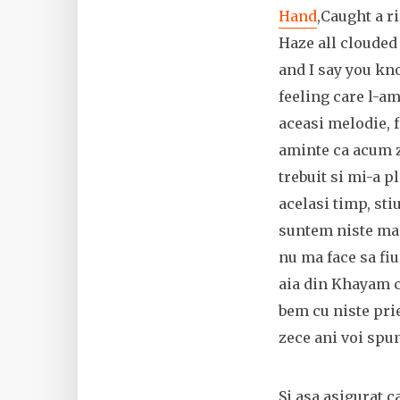
Hand
,Caught a r
Haze all clouded
and I say you kno
feeling care l-a
aceasi melodie, f
aminte ca acum z
trebuit si mi-a pl
acelasi timp, sti
suntem niste maim
nu ma face sa fiu
aia din Khayam ca
bem cu niste prie
zece ani voi spun
Si asa asigurat c