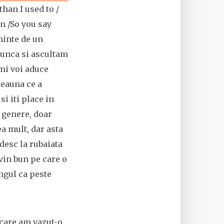
than I used to /
n /So you say
aminte de un
munca si ascultam
imi voi aduce
deauna ce a
si iti place in
 genere, doar
a mult, dar asta
desc la rubaiata
vin bun pe care o
ngul ca peste
e care am vazut-o