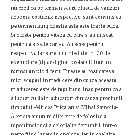
nu cred ca pe termen scurt plusul de vanzari
acopera costurile respective, sunt convins ca
pe termen lung chestia asta este foarte buna.
Si cinste pentru viteza cu care s-au miscat
pentru a scoate cartea. Au scos pentru
respectiva lansare o minieditie in 100 de
exemplare (tipar digital probabil) intr-un
format un pic diferit. Fireste au fost cateva
mici scapari in traducere din cauza aceasta
(traducerea este de fapt buna, insa pentru ca s-
a lucrat cu doi traducatori din cauza presiunii
timpului -Mircea Pricajan si Mihai Samoila-
Â exista anumite diferente de folosire a
toponimelor si a celorlalte denumiri, intr-o
parte fiind lasate in engleza, iar in cealalta