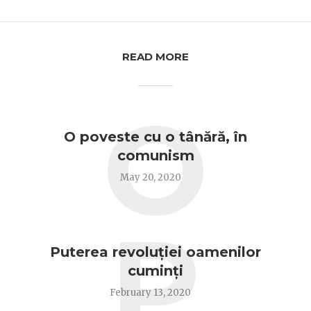
READ MORE
O
O poveste cu o tânără, în
comunism
May 20, 2020
P
Puterea revoluției oamenilor
cuminți
February 13, 2020