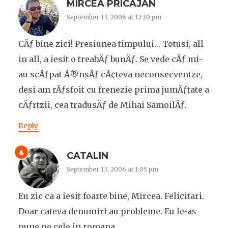
MIRCEA PRICAJAN
September 13, 2006 at 12:30 pm
CÄƒ bine zici! Presiunea timpului… Totusi, all
in all, a iesit o treabÄƒ bunÄƒ. Se vede cÄƒ mi-
au scÄƒpat Ã®nsÄƒ cÃ¢teva neconsecventze,
desi am rÄƒsfoit cu frenezie prima jumÄƒtate a
cÄƒrtzii, cea tradusÄƒ de Mihai SamoilÄƒ.
Reply
CATALIN
September 13, 2006 at 1:05 pm
Eu zic ca a iesit foarte bine, Mircea. Felicitari.
Doar cateva denumiri au probleme. Eu le-as
pune pe cele in romana.