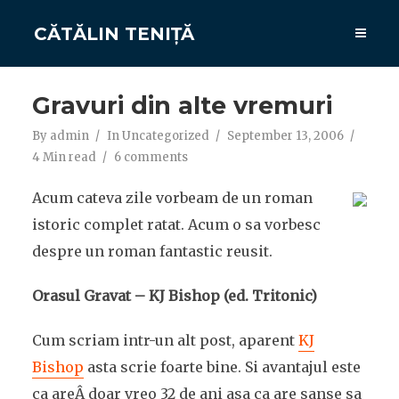
CĂTĂLIN TENIȚĂ
Gravuri din alte vremuri
By
admin
In
Uncategorized
September 13, 2006
4 Min read
6 comments
Acum cateva zile vorbeam de un roman
istoric complet ratat. Acum o sa vorbesc
despre un roman fantastic reusit.
Orasul Gravat – KJ Bishop (ed. Tritonic)
Cum scriam intr-un alt post, aparent
KJ
Bishop
asta scrie foarte bine. Si avantajul este
ca areÂ doar vreo 32 de ani asa ca are sanse sa