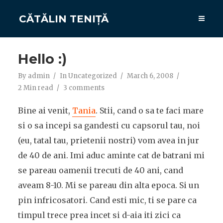
CĂTĂLIN TENIȚĂ
Hello :)
By
admin
In
Uncategorized
March 6, 2008
2 Min read
3 comments
Bine ai venit,
Tania
. Stii, cand o sa te faci mare
si o sa incepi sa gandesti cu capsorul tau, noi
(eu, tatal tau, prietenii nostri) vom avea in jur
de 40 de ani. Imi aduc aminte cat de batrani mi
se pareau oamenii trecuti de 40 ani, cand
aveam 8-10. Mi se pareau din alta epoca. Si un
pin infricosatori. Cand esti mic, ti se pare ca
timpul trece prea incet si d-aia iti zici ca