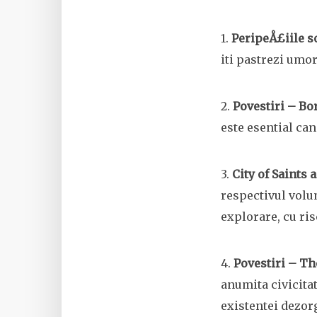
1.
PeripeÅ£iile s
iti pastrezi umo
2.
Povestiri – Bo
este esential can
3.
City of Saints
respectivul volum
explorare, cu ris
4.
Povestiri – T
anumita civicitat
existentei dezor