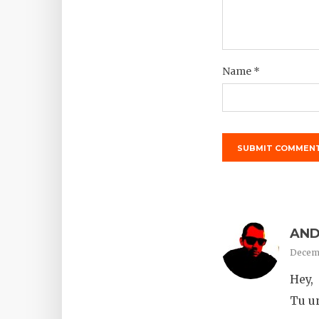
Name
*
AND
Decemb
Hey,
Tu un