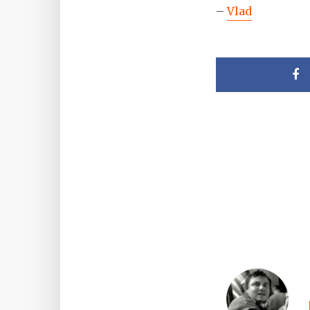
–
Vlad