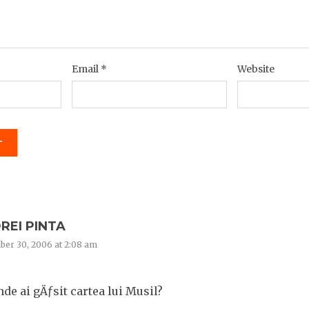
Email
*
Website
REI PINTA
er 30, 2006 at 2:08 am
de ai gÄƒsit cartea lui Musil?