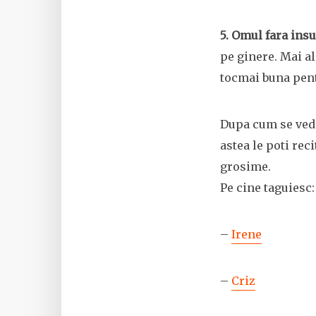
5. Omul fara insu
pe ginere. Mai al
tocmai buna pent
Dupa cum se vede
astea le poti rec
grosime.
Pe cine taguiesc:
–
Irene
–
Criz