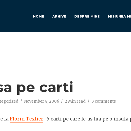
HOME
ARHIVE
DESPRE MINE
MISIUNEA M
a pe carti
tegorized
November 8, 2006
2 Min read
3 comments
de la
Florin Textier
: 5 carti pe care le-as lua pe o insula 