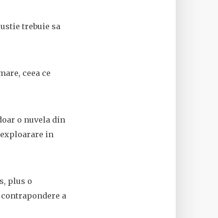
pustie trebuie sa
 mare, ceea ce
doar o nuvela din
o exploarare in
s, plus o
 o contrapondere a