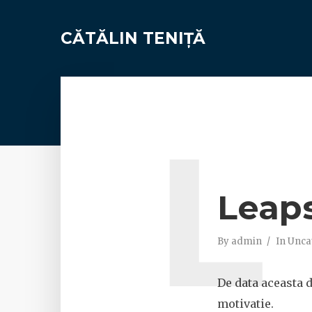
CĂTĂLIN TENIȚĂ
L
Leaps
By
admin
In
Unca
De data aceasta 
motivatie.