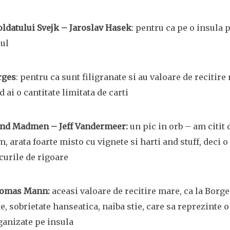
oldatului Svejk – Jaroslav Hasek
: pentru ca pe o insula 
rul
rges
: pentru ca sunt filigranate si au valoare de recitire
d ai o cantitate limitata de carti
 and Madmen – Jeff Vandermeer:
un pic in orb – am citit 
, arata foarte misto cu vignete si harti and stuff, deci 
curile de rigoare
homas Mann:
aceasi valoare de recitire mare, ca la Borge
e, sobrietate hanseatica, naiba stie, care sa reprezinte
ganizate pe insula