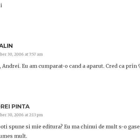
i
ALIN
er 30, 2006 at 7:57 am
, Andrei. Eu am cumparat-o cand a aparut. Cred ca prin 
REI PINTA
er 30, 2006 at 2:13 pm
oti spune si mie editura? Eu ma chinui de mult s-o gase
umes mult.