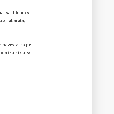
ai sa il luam si
ca, labarata,
n poveste, ca pe
a ma iau si dupa