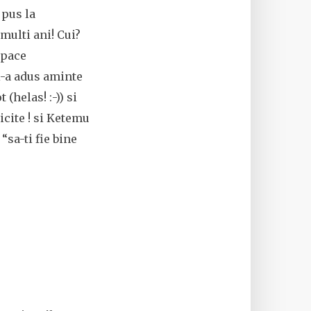
 pus la
multi ani! Cui?
(pace
mi-a adus aminte
 (helas! :-)) si
ricite ! si Ketemu
“sa-ti fie bine