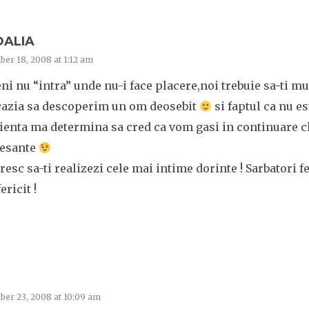
DALIA
er 18, 2008 at 1:12 am
i nu “intra” unde nu-i face placere,noi trebuie sa-ti 
cazia sa descoperim un om deosebit
si faptul ca nu e
ienta ma determina sa cred ca vom gasi in continuare c
resante
oresc sa-ti realizezi cele mai intime dorinte ! Sarbatori f
ericit !
er 23, 2008 at 10:09 am