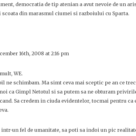
ment, democratia de tip atenian a avut nevoie de un aris
ii scoata din marasmul ciumei si razboiului cu Sparta.
cember 16th, 2008 at 2:16 pm
mult, WE.
abil ne schimbam. Ma simt ceva mai sceptic pe an ce trec
 noi ca Gimpl Netotul si sa putem sa ne obturam priviril
cand. Sa credem in ciuda evidentelor, tocmai pentru ca e
eva.
 intr-un fel de umanitate, sa poti sa indoi un pic realitat