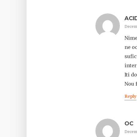
ACI
Decemb
Nimen
ne o
sufic
inte
Iti d
Nou f
Reply
OC
Decemb