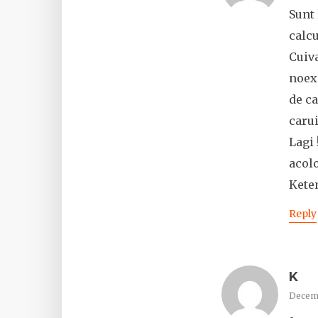
Sunt 
calcu
Cuiva
noexc
de ca
carui
Lagi 
acolo
Ketem
Reply
K
Decemb