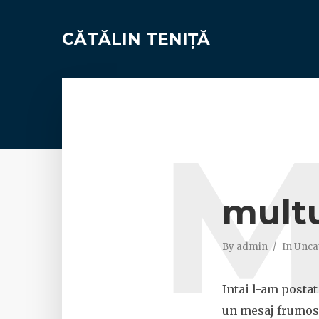
CĂTĂLIN TENIȚĂ
mult
By
admin
In
Unca
Intai l-am posta
un mesaj frumos 