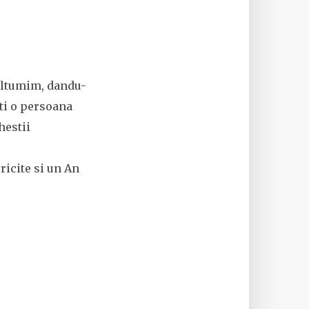
multumim, dandu-
sti o persoana
hestii
ericite si un An