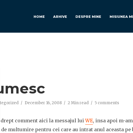
HOME
ARHIVE
DESPRE MINE
MISIUNEA M
M
umesc
tegorized
December 16, 2008
2 Min read
5 comments
t drept comment aici la messajul lui
WE
, insa apoi m-am 
de multumire pentru cei care au intrat anul aceasta pe 