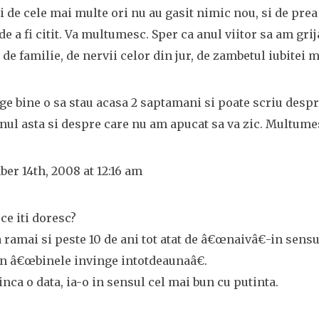
i de cele mai multe ori nu au gasit nimic nou, si de prea
e a fi citit. Va multumesc. Sper ca anul viitor sa am gri
 de familie, de nervii celor din jur, de zambetul iubitei m
ge bine o sa stau acasa 2 saptamani si poate scriu despre
anul asta si despre care nu am apucat sa va zic. Multume
er 14th, 2008 at 12:16 am
 ce iti doresc?
a ramai si peste 10 de ani tot atat de â€œnaivâ€-in sensul
in â€œbinele invinge intotdeaunaâ€.
 inca o data, ia-o in sensul cel mai bun cu putinta.