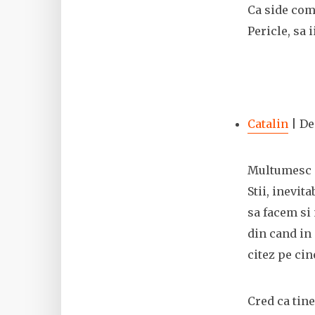
Ca side com
Pericle, sa 
Catalin
| De
Multumesc 
Stii, inevit
sa facem si
din cand in 
citez pe cin
Cred ca tine