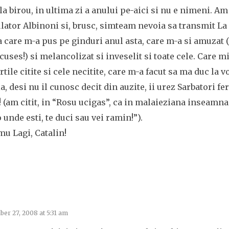
la birou, in ultima zi a anului pe-aici si nu e nimeni. Am
lator Albinoni si, brusc, simteam nevoia sa transmit La 
 care m-a pus pe ginduri anul asta, care m-a si amuzat 
uses!) si melancolizat si inveselit si toate cele. Care 
rtile citite si cele necitite, care m-a facut sa ma duc la vot
a, desi nu il cunosc decit din auzite, ii urez Sarbatori fe
! (am citit, in “Rosu ucigas”, ca in malaieziana inseamna 
 unde esti, te duci sau vei ramin!”).
u Lagi, Catalin!
er 27, 2008 at 5:31 am