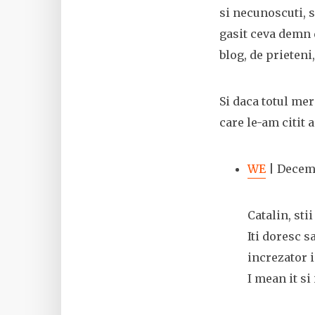
si necunoscuti, s
gasit ceva demn d
blog, de prieteni,
Si daca totul mer
care le-am citit 
WE
| Decemb
Catalin, stii
Iti doresc s
increzator 
I mean it si