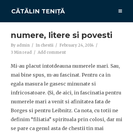
CĂTĂLIN TENIȚĂ
numere, litere si povesti
By
admin
In
chestii
February 24, 2014
3 Min read
Add comment
Mi-au placut intotdeauna numerele mari. Sau,
mai bine spus, m-au fascinat. Pentru ca in
egala masura le gasesc minunate si
infricosatoare. (Si, de aici, in fascinatia pentru
numerele mari a venit si afinitatea fata de
Borges si pentru Leibnitz. Ca nota, cu totii ne
definim “filiatia” spirituala prin colosi, dar mi
se pare ca genul asta de chestii tin mai