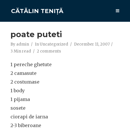
CĂTĂLIN TENIȚĂ
poate puteti
By
admin
In
Uncategorized
December 11, 2007
3 Min read
2 comments
1 pereche ghetute
2 camasute
2 costumase
1 body
1 pijama
sosete
ciorapi de iarna
2-3 biberoane