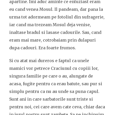
apartine. Imi aduc aminte ce entuziast eram
eu cand venea Mosul. Il pandeam, dar pana la
urma tot adormeam pe fotoliul din sufragerie,
iar cand ma trezeam Mosul deja venise,
inaltase bradul si lasase cadourile. Sau, cand
eram mai mare, cotrobaiam prin dulapuri
dupa cadouri. Era foarte frumos.
Si cu atat mai dureros e faptul ca unele
mamici vor petrece Craciunul cu copiii lor,
singura familie pe care o au, alungate de
acasa, fugite pentru ca erau batute, sau pur si
simplu pentru ca nu au unde sa puna capul.
Sunt ani in care sarbatorile sunt triste si
pentru noi, cei care avem cate ceva, chiar daca
in jurul nostru sunt zambete. Sa ne inchipuim