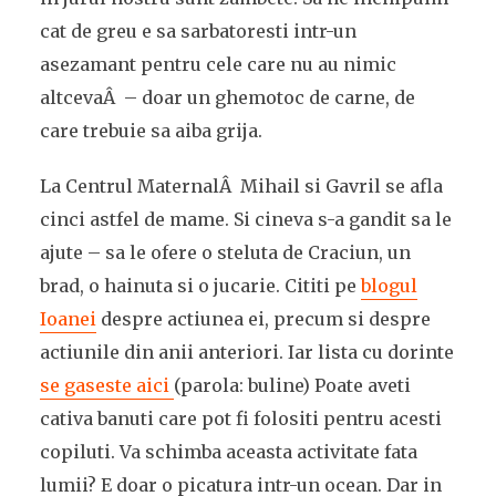
cat de greu e sa sarbatoresti intr-un
asezamant pentru cele care nu au nimic
altcevaÂ – doar un ghemotoc de carne, de
care trebuie sa aiba grija.
La Centrul MaternalÂ Mihail si Gavril se afla
cinci astfel de mame. Si cineva s-a gandit sa le
ajute – sa le ofere o steluta de Craciun, un
brad, o hainuta si o jucarie. Cititi pe
blogul
Ioanei
despre actiunea ei, precum si despre
actiunile din anii anteriori. Iar lista cu dorinte
se gaseste aici
(parola: buline) Poate aveti
cativa banuti care pot fi folositi pentru acesti
copiluti. Va schimba aceasta activitate fata
lumii? E doar o picatura intr-un ocean. Dar in