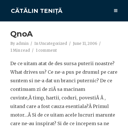
CĂTĂLIN TENIȚĂ
QnoA
By
admin
In
Uncategorized
June 11, 2006
1 Min read
1 comment
De ce uitam atat de des sursa puterii noastre?
What drives us? Ce ne-a pus pe drumul pe care
suntem si ne-a dat un branci puternic? De ce
continuam zi de ziÂ sa macinam
cuvinte,Â timp, hartii, coduri, povestiÂ Â ,
uitand care a fost cauza esentiala?Â Primul
motor…Â Si de ce uitam acele lucruri marunte
care ne-au inspirat? Si de ce incepem sa ne