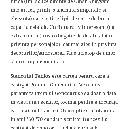
lirica (imi aduce aminte de Omar Khayyam
intr-un fel, printr-o anumita simplitate si
eleganta) care te tine lipit de carte de la un
capat la celalalt. Un fir narativ interesant (nu
extraordinar) insa o bogatie de detalii atat in
privinta personajelor, cat mai ales in privinta
decorurilor/atmosferei. Plus un stop de umor
si un strop de meditatie.
Stanca lui Tanios
este cartea pentru care a
castigat Premiul Goncourt. ( Fac o mica
paranteza Premiul Goncourt se sa doar o data
in viata unui scriitor, tocmai pentru a incuraja
cati mai multi autori. O exceptie s-a intamplat
in anii ’60-’70 cand un scriitor francez l-a
castigat de doua ori – a doua oara sub