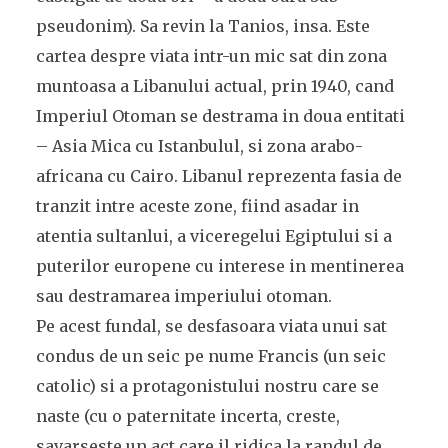
pseudonim). Sa revin la Tanios, insa. Este
cartea despre viata intr-un mic sat din zona
muntoasa a Libanului actual, prin 1940, cand
Imperiul Otoman se destrama in doua entitati
– Asia Mica cu Istanbulul, si zona arabo-
africana cu Cairo. Libanul reprezenta fasia de
tranzit intre aceste zone, fiind asadar in
atentia sultanlui, a viceregelui Egiptului si a
puterilor europene cu interese in mentinerea
sau destramarea imperiului otoman.
Pe acest fundal, se desfasoara viata unui sat
condus de un seic pe nume Francis (un seic
catolic) si a protagonistului nostru care se
naste (cu o paternitate incerta, creste,
savarseste un act care il ridica la randul de