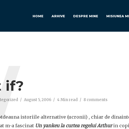
HOME
ARHIVE
DESPRE MINE
MISIUNEA M
W
 if?
tegorized
August 5, 2006
4 Min read
8 comments
tdeauna istoriile alternative (ucronii) , chiar de dinainte
cat m-a fascinat
Un yankeu la curtea regelui Arthur
in copi