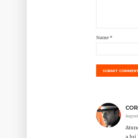
Name
*
COR
August
Atunc
a lui