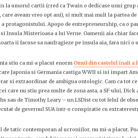
in la umorul cartii (cred ca Twain o dedicase unui grup 
 care aveam vreo opt ani), si mult mai mult la partea de
a protagonistului. Apopo de entrepreneurship, ca o para
 si Insula Misterioasa a lui Verne. Oamenii aia chiar fac
oarta ii facuse sa naufragieze pe insula aia, fara nici o 
nta stiu ca mi-a placut enorm
Omul din castelul inalt a l
care Japonia si Germania castiga WWII si isi impart Ame
terar si extraordinar de ambigua ontologic. Cam ca tot ce
cei care nu stiu prea multe de zona asta, a SF-ului, Dick 
 sau de Timothy Leary – un LSDist cu tot felul de obsesi
cutat de guvernul SUA intr-o conspiratie cu extraterestr
l de tatic contemporan al ucroniilor, nu mi-a placut. Po