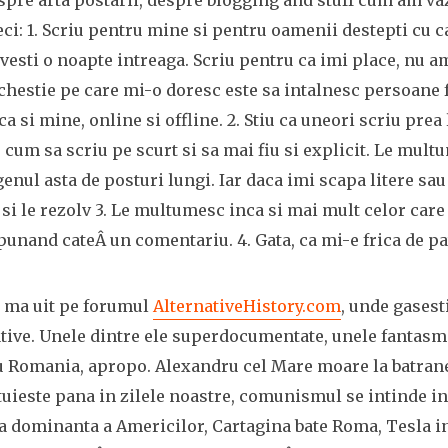
espre arta postarii, despre blogging and stuff cum am va
eci: 1. Scriu pentru mine si pentru oamenii destepti cu c
ovesti o noapte intreaga. Scriu pentru ca imi place, nu a
chestie pe care mi-o doresc este sa intalnesc persoane 
ca si mine, online si offline. 2. Stiu ca uneori scriu prea
u cum sa scriu pe scurt si sa mai fiu si explicit. Le mul
genul asta de posturi lungi. Iar daca imi scapa litere sa
si le rezolv 3. Le multumesc inca si mai mult celor care 
punand cateÂ un comentariu. 4. Gata, ca mi-e frica de pat
 ma uit pe forumul
AlternativeHistory.com
, unde gasesti
ative. Unele dintre ele superdocumentate, unele fantas
cu Romania, apropo. Alexandru cel Mare moare la batran
ieste pana in zilele noastre, comunismul se intinde in
ea dominanta a Americilor, Cartagina bate Roma, Tesla 