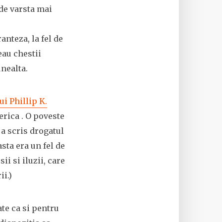
de varsta mai
nteza, la fel de
eau chestii
unealta.
ui Phillip K.
rica . O poveste
 a scris drogatul
asta era un fel de
i si iluzii, care
ii.)
ate ca si pentru