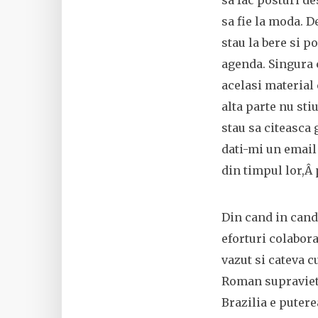
sa fac posturi d
sa fie la moda. D
stau la bere si p
agenda. Singura 
acelasi material 
alta parte nu sti
stau sa citeasca 
dati-mi un email 
din timpul lor,Â 
Din cand in cand
eforturi colabor
vazut si cateva 
Roman supravietu
Brazilia e puter