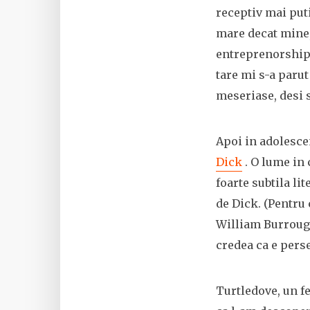
receptiv mai put
mare decat mine,
entreprenorship 
tare mi s-a parut
meseriase, desi s
Apoi in adolesce
Dick
. O lume in 
foarte subtila li
de Dick. (Pentru 
William Burroughs
credea ca e perse
Turtledove, un fe