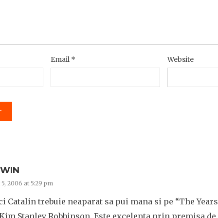
Email
*
Website
WIN
 5, 2006 at 5:29 pm
i Catalin trebuie neaparat sa pui mana si pe “The Years 
 Kim Stanley Robbinson. Este excelenta prin premisa de