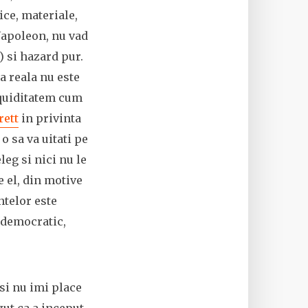
ce, materiale,
 Napoleon, nu vad
) si hazard pur.
a reala nu este
, quiditatem cum
rett
in privinta
 o sa va uitati pe
leg si nici nu le
e el, din motive
ntelor este
 [democratic,
esi nu imi place