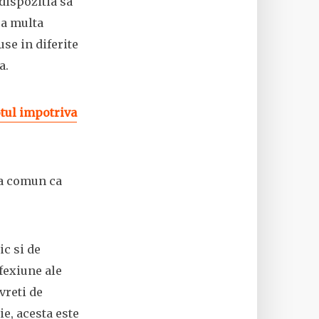
dispozitia sa
ea multa
se in diferite
a.
ul impotriva
va comun ca
ic si de
fexiune ale
vreti de
e, acesta este