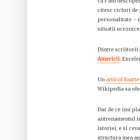
ca l-am descoperi
citesc cicluri de
personalitate – u
situatii ucronice
Dintre scriitorii
Americii
. Excele
Un
articol foart
Wikipedia sa ofe
Dar de ce imi pla
antrenamentul in
istoriei, e si ce
structura mea ag