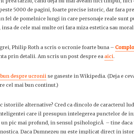
t prea tarziu, cand deja nu mai aveam nici timpul, nici 
 peste 5000 de pagini, foarte precise istoric, dar fara pr
n fel de pomelnice lungi in care personaje reale sunt pu
, insa de cele mai multe ori fara miza estetica sau moral
 grei, Philip Roth a scris o ucronie foarte buna –
Complot
nta prin detalii. Am scris un post despre ea
aici
.
e bun despre ucronii
se gaseste in Wikipedia. (Deja e ce
re cel mai bun continut.)
c istoriile alternative? Cred ca dincolo de caracterul lud
teligentei care il presupun intelegerea punctelor de in
va un pic mai profund, in sensul psihologicÂ – tine daca 
nostica. Daca Dumnezeu nu este implicat direct in istori