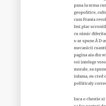
pana la urma cur
geopolitice, cult
cum Franta revolu
Imi plac ucroniil
cu nimic diferita
s-ar spune.Â D-as
mecanicii cuantice
pagina aia din wi
voi intelege vreo
morale, sa spunem
infama, eu cred c
polliticaly correc
Inca o chestie si