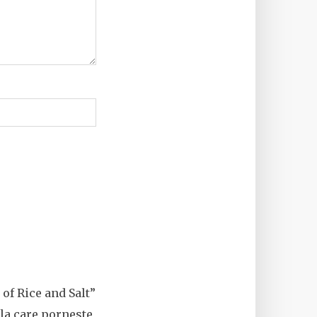
of Rice and Salt”
 la care porneste