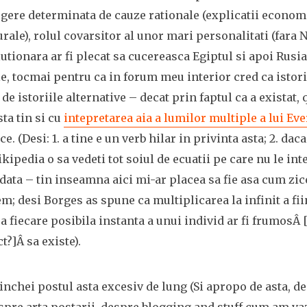
gere determinata de cauze rationale (explicatii economi
urale), rolul covarsitor al unor mari personalitati (fara
tionara ar fi plecat sa cucereasca Egiptul si apoi Rusia
e, tocmai pentru ca in forum meu interior cred ca istori
 de istoriile alternative – decat prin faptul ca a existat
ta tin si cu
intepretarea aia a lumilor multiple a lui Eve
. (Desi: 1. a tine e un verb hilar in privinta asta; 2. daca
kipedia o sa vedeti tot soiul de ecuatii pe care nu le inte
data – tin inseamna aici mi-ar placea sa fie asa cum zic
; desi Borges as spune ca multiplicarea la infinit a fii
a fiecare posibila instanta a unui individ ar fi frumosÂ
t?]Â sa existe).
 inchei postul asta excesiv de lung (Si apropo de asta, d