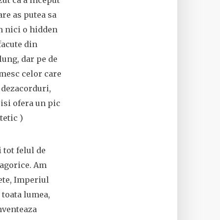
zut ca a inceput
are as putea sa
m nici o hidden
facute din
 lung, dar pe de
tumesc celor care
u dezacorduri,
isi ofera un pic
etic )
 tot felul de
magorice. Am
ete, Imperiul
 toata lumea,
inventeaza