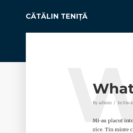
CĂTĂLIN TENIȚĂ
What
By
admin
In
Unca
Mi-au placut into
zice. Tin minte 