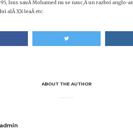
1895, Isus sauÂ Mohamed nu se nasc,Â un razboi anglo-a
ui alÂ XX-leaÂ etc.
ABOUT THE AUTHOR
admin