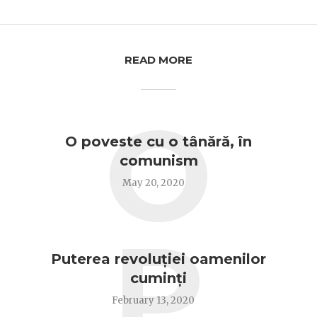
READ MORE
O
O poveste cu o tânără, în
comunism
May 20, 2020
P
Puterea revoluției oamenilor
cuminți
February 13, 2020