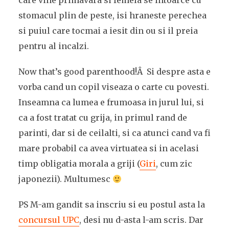
care vine primavara si femela se intoarce cu
stomacul plin de peste, isi hraneste perechea
si puiul care tocmai a iesit din ou si il preia
pentru al incalzi.
Now that’s good parenthood!Â Si despre asta e
vorba cand un copil viseaza o carte cu povesti.
Inseamna ca lumea e frumoasa in jurul lui, si
ca a fost tratat cu grija, in primul rand de
parinti, dar si de ceilalti, si ca atunci cand va fi
mare probabil ca avea virtuatea si in acelasi
timp obligatia morala a griji (
Giri
, cum zic
japonezii). Multumesc
PS M-am gandit sa inscriu si eu postul asta la
concursul UPC
, desi nu d-asta l-am scris. Dar