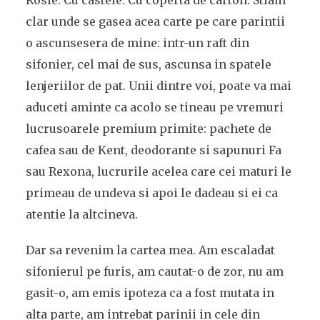
Rosie. Cu castele. Cu coperta de carton. Stiam
clar unde se gasea acea carte pe care parintii
o ascunsesera de mine: intr-un raft din
sifonier, cel mai de sus, ascunsa in spatele
lenjeriilor de pat. Unii dintre voi, poate va mai
aduceti aminte ca acolo se tineau pe vremuri
lucrusoarele premium primite: pachete de
cafea sau de Kent, deodorante si sapunuri Fa
sau Rexona, lucrurile acelea care cei maturi le
primeau de undeva si apoi le dadeau si ei ca
atentie la altcineva.
Dar sa revenim la cartea mea. Am escaladat
sifonierul pe furis, am cautat-o de zor, nu am
gasit-o, am emis ipoteza ca a fost mutata in
alta parte, am intrebat parinii in cele din