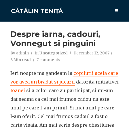
CĂTĂLIN TENIȚĂ
Despre iarna, cadouri,
Vonnegut si pinguini
By
admin
In
Uncategorized
December 12, 2007
6 Min read
7 comments
Ieri noapte ma gandeam la
copilutii aceia care
vor avea un bradut si jucarii
datorita initiativei
Ioanei
si a celor care au participat, si mi-am
dat seama ca cel mai frumos cadou nu este
unul pe care l-am primit. Si nici unul pe care
l-am oferit. Cel mai frumos cadoul a fost o
carte visata. Am mai scris despre chestiunea