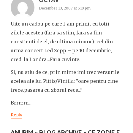
OCTAV
December 13, 2007 at 5:10 pm
Uite un cadou pe care l-am primit cu totii
zilele acestea (fara sa stim, fara sa fim
constienti de el, de ultima minune): cel din
urma concert Led Zepp – pe 10 decembrie,
cred, la Londra…Fara cuvinte.
Si, nu stiu de ce, prin minte imi trec versurile
acelea ale lui Pittis/Vintila: “oare pentru cine
trece.pasarea cu zborul rece…”
Brrrrrr…
Reply
ANURIM » BLOG ARCHIVE » CE ZODIE E