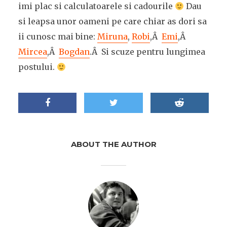
imi plac si calculatoarele si cadourile
Dau
si leapsa unor oameni pe care chiar as dori sa
ii cunosc mai bine:
Miruna
,
Robi
,Â
Emi
,Â
Mircea
,Â
Bogdan
.Â Si scuze pentru lungimea
postului.
ABOUT THE AUTHOR