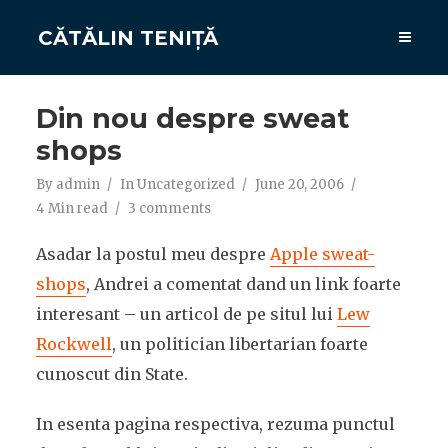
CĂTĂLIN TENIȚĂ
Din nou despre sweat
shops
By
admin
In
Uncategorized
June 20, 2006
4 Min read
3 comments
Asadar la postul meu despre
Apple sweat-
shops
, Andrei a comentat dand un link foarte
interesant – un articol de pe situl lui
Lew
Rockwell
, un politician libertarian foarte
cunoscut din State.
In esenta pagina respectiva, rezuma punctul