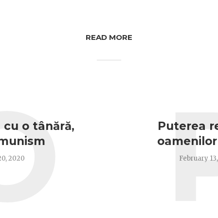
READ MORE
O
 cu o tânără,
Puterea re
omunism
oamenilor
0, 2020
February 13