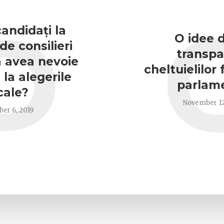
D
candidați la
O idee 
de consilieri
transpa
va avea nevoie
cheltuielilor 
la alegerile
parlame
cale?
November 12
er 6, 2019