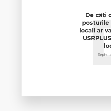
De câți 
posturile 
locali ar 
USRPLUS 
lo
Septemb