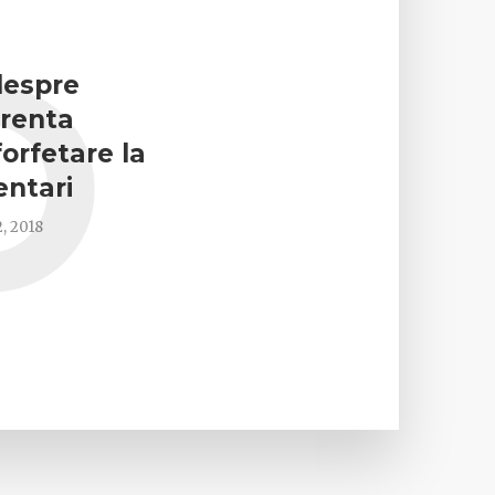
O
despre
renta
forfetare la
ntari
, 2018