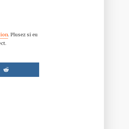
lion
. Plusez si eu
ct.