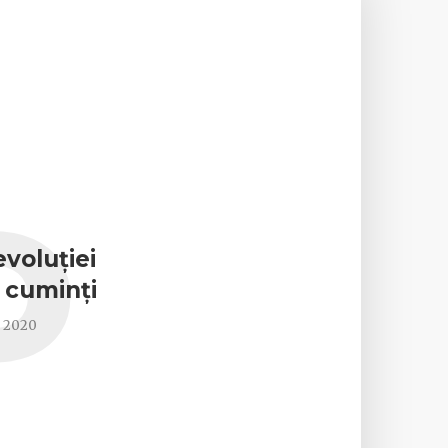
P
voluției
 cuminți
, 2020