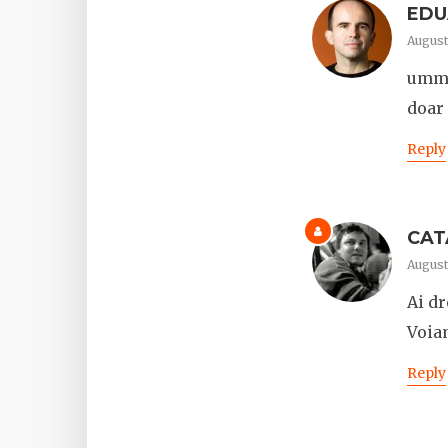
EDU
August
ummm
doar 
Reply
CAT
August
Ai d
Voiam
Reply