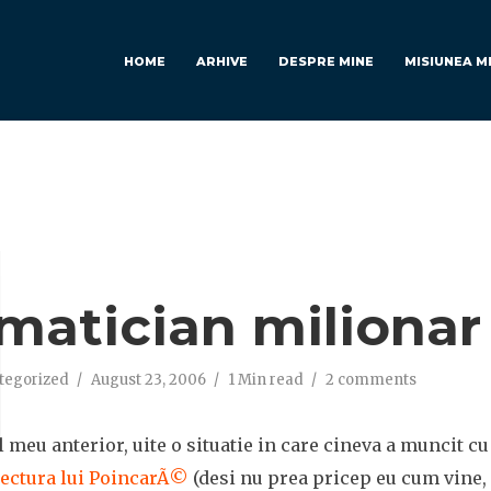
HOME
ARHIVE
DESPRE MINE
MISIUNEA M
M
matician milionar
tegorized
August 23, 2006
1 Min read
2 comments
meu anterior, uite o situatie in care cineva a muncit cu
jectura lui PoincarÃ©
(desi nu prea pricep eu cum vine, 