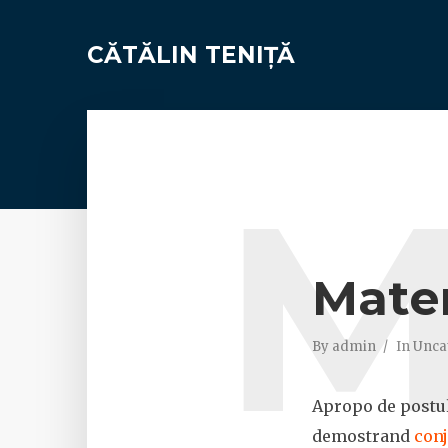
CĂTĂLIN TENIȚĂ
Mate
By
admin
In
Unca
Apropo de postul 
demostrand
con