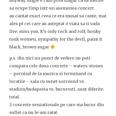
anyway, Angie e cam prea slagar ca sa merite
sa ocupe timp intr-un asemenea concert.
au cantat exact ceea ce era musai sa cante, mai
ales pt cei care au asteptat o viata sa ii vada
live: miss you, It’s only rock and roll, honky
tonk women, sympathy for the devil, paint it
black, brown sugar
p.s. din nici un punct de vedere nu poti
compara cele doua concerte – waters-stones
– pornind de la muzica si terminand cu
locatiie – sala cu sunet sorround vs.
stadion/budapesta vs. bucuresti. sunt diferite.
total.
2 concerte senzationale pe care ma bucur din
suflet ca nu le-am ratat.