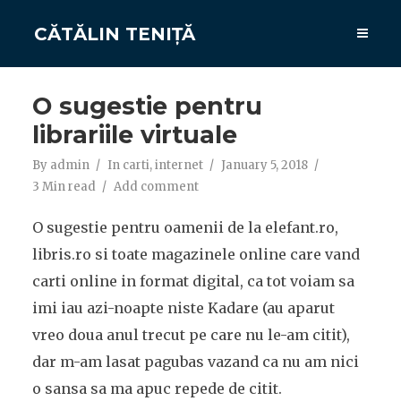
CĂTĂLIN TENIȚĂ
O sugestie pentru
librariile virtuale
By
admin
In
carti
,
internet
January 5, 2018
3 Min read
Add comment
O sugestie pentru oamenii de la elefant.ro,
libris.ro si toate magazinele online care vand
carti online in format digital, ca tot voiam sa
imi iau azi-noapte niste Kadare (au aparut
vreo doua anul trecut pe care nu le-am citit),
dar m-am lasat pagubas vazand ca nu am nici
o sansa sa ma apuc repede de citit.